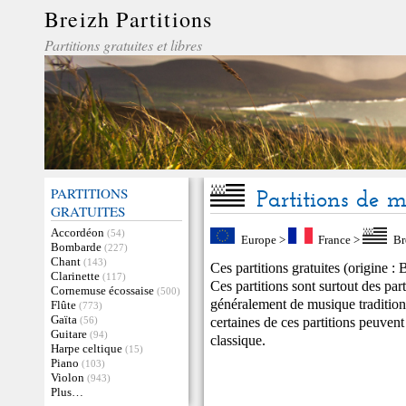
Breizh Partitions
Partitions gratuites et libres
PARTITIONS
Partitions de 
GRATUITES
Accordéon
(54)
Europe
>
France
>
Br
Bombarde
(227)
Chant
(143)
Ces partitions gratuites (origine :
Clarinette
(117)
Ces partitions sont surtout des par
Cornemuse écossaise
(500)
généralement de musique traditio
Flûte
(773)
Gaïta
certaines de ces partitions peuven
(56)
Guitare
(94)
classique.
Harpe celtique
(15)
Piano
(103)
Violon
(943)
Plus…