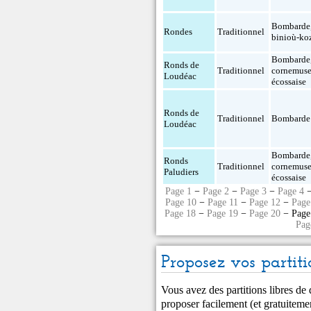
Bombarde
Rondes
Traditionnel
binioù-ko
Bombarde
Ronds de
Traditionnel
cornemus
Loudéac
écossaise
Ronds de
Traditionnel
Bombarde
Loudéac
Bombarde
Ronds
Traditionnel
cornemus
Paludiers
écossaise
Page 1
−
Page 2
−
Page 3
−
Page 4
Page 10
−
Page 11
−
Page 12
−
Page
Page 18
−
Page 19
−
Page 20
− Page
Pag
Proposez vos partiti
Vous avez des partitions libres de
proposer facilement (et gratuitem