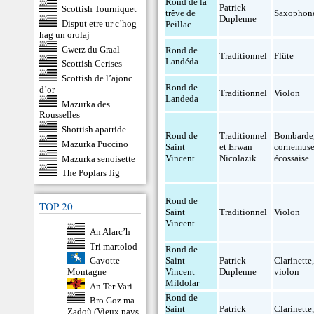
Rond de la
Patrick
Scottish Tourniquet
trêve de
Saxophon
Duplenne
Disput etre ur c’hog
Peillac
hag un orolaj
Gwerz du Graal
Rond de
Traditionnel
Flûte
Landéda
Scottish Cerises
Scottish de l’ajonc
Rond de
d’or
Traditionnel
Violon
Landeda
Mazurka des
Rousselles
Shottish apatride
Rond de
Traditionnel
Bombarde
Mazurka Puccino
Saint
et Erwan
cornemus
Vincent
Nicolazik
écossaise
Mazurka senoisette
The Poplars Jig
Rond de
TOP 20
Saint
Traditionnel
Violon
Vincent
An Alarc’h
Tri martolod
Rond de
Gavotte
Saint
Patrick
Clarinette
Montagne
Vincent
Duplenne
violon
Mildolar
An Ter Vari
Rond de
Bro Goz ma
Saint
Patrick
Clarinette
Zadoù (Vieux pays