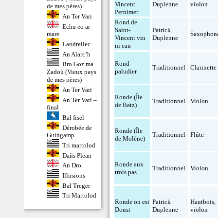
Vincent
Duplenne
violon
de mes pères)
Pernimer
An Ter Vari
Rond de
Echu eo ar
Saint-
Patrick
Saxophon
mare
Vincent vin
Duplenne
Landrellec
ni eau
An Alarc’h
Rond
Bro Goz ma
Traditionnel
Clarinette
paludier
Zadoù (Vieux pays
de mes pères)
An Ter Vari
Ronde (Île
An Ter Vari –
Traditionnel
Violon
de Batz)
final
Bal fisel
Dérobée de
Ronde (Île
Traditionnel
Flûte
Guingamp
de Molène)
Tri martolod
Dañs Plean
Ronde aux
An Dro
Traditionnel
Violon
trois pas
Illusions
Bal Treger
Tri Martolod
Ronde on est
Patrick
Hautbois
,
Doust
Duplenne
violon