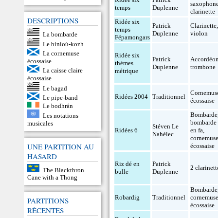
saxophon
temps
Duplenne
clarinette
DESCRIPTIONS
Ridée six
Patrick
Clarinette
temps
Duplenne
violon
La bombarde
Fépamongars
Le binioù-kozh
La cornemuse
Ridée six
Patrick
Accordéo
écossaise
thèmes
Duplenne
trombone
La caisse claire
métrique
écossaise
Le bagad
Cornemus
Ridées 2004
Traditionnel
Le pipe-band
écossaise
Le bodhrán
Bombarde
Les notations
bombarde
musicales
Stéven Le
Ridées 6
en fa
,
Nahélec
cornemus
UNE PARTITION AU
écossaise
HASARD
Riz dé en
Patrick
2 clarinett
The Blackthron
bulle
Duplenne
Cane with a Thong
Bombarde
Robardig
Traditionnel
cornemus
PARTITIONS
écossaise
RÉCENTES