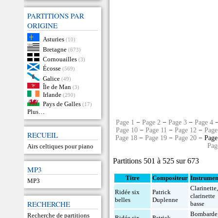
PARTITIONS PAR
ORIGINE
Asturies
(10)
Bretagne
(673)
Cornouailles
(3)
Écosse
(569)
Galice
(49)
Île de Man
(3)
Irlande
(290)
Pays de Galles
(17)
Plus…
Page 1
−
Page 2
−
Page 3
−
Page 4
Page 10
−
Page 11
−
Page 12
−
Page
RECUEIL
Page 18
−
Page 19
−
Page 20
− Page
Pag
Airs celtiques pour piano
Partitions 501 à 525 sur 673
MP3
Titre
Compositeur
Instrumen
MP3
Clarinette
Ridée six
Patrick
clarinette
belles
Duplenne
RECHERCHE
basse
Bombarde
Recherche de partitions
Ridée six
Patrick