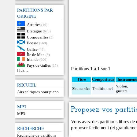
PARTITIONS PAR
ORIGINE
Asturies
(10)
Bretagne
(673)
Cornouailles
(3)
Écosse
(569)
Galice
(49)
Île de Man
(3)
Irlande
(290)
Pays de Galles
(17)
Partitions 1 à 1 sur 1
Plus…
Titre
Compositeur
Instrument
RECUEIL
Violon
,
Shumarsko
Traditionnel
guitare
Airs celtiques pour piano
MP3
Proposez vos partiti
MP3
Vous avez des partitions libres de
proposer facilement (et gratuitem
RECHERCHE
Recherche de partitions