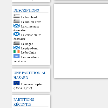
DESCRIPTIONS
La bombarde
Le binioù-kozh
La cornemuse
écossaise
La caisse claire
écossaise
Le bagad
Le pipe-band
Le bodhrán
Les notations
musicales
UNE PARTITION AU
HASARD
Hymne européen
(Ode à la joie)
PARTITIONS
RÉCENTES