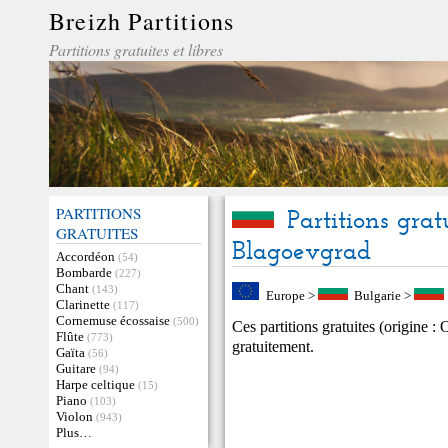
Breizh Partitions
Partitions gratuites et libres
PARTITIONS
Partitions grat
GRATUITES
Blagoevgrad
Accordéon
(54)
Bombarde
(227)
Chant
(143)
Europe
>
Bulgarie
>
Clarinette
(117)
Cornemuse écossaise
(500)
Ces partitions gratuites (origine 
Flûte
(773)
gratuitement.
Gaïta
(56)
Guitare
(94)
Harpe celtique
(15)
Piano
(103)
Violon
(943)
Plus…