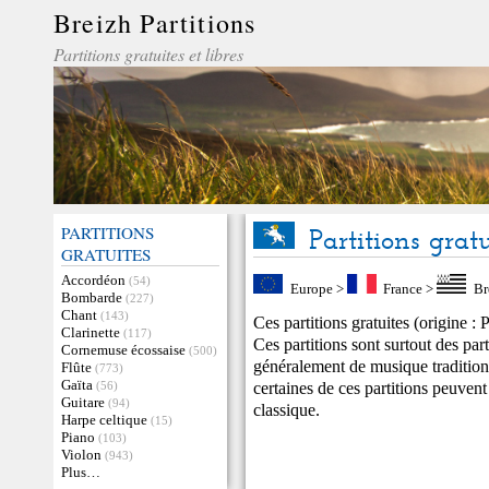
Breizh Partitions
Partitions gratuites et libres
PARTITIONS
Partitions gratu
GRATUITES
Accordéon
(54)
Europe
>
France
>
Br
Bombarde
(227)
Chant
(143)
Ces partitions gratuites (origine :
Clarinette
(117)
Ces partitions sont surtout des par
Cornemuse écossaise
(500)
généralement de musique traditio
Flûte
(773)
Gaïta
certaines de ces partitions peuven
(56)
Guitare
(94)
classique.
Harpe celtique
(15)
Piano
(103)
Violon
(943)
Plus…