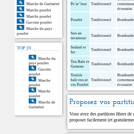
Marche de Guéméné
Pe’ar’ leur
Traditionnel
cornemus
écossaise
Marche pourlet
Marche pourlet
Pourlet
Traditionnel
Bombard
Gavotte pourlet
Marche du pays
Son an
pourlet
Traditionnel
Bombard
tavarnour
TOP 20
Sudard er
Traditionnel
Bombard
fur
Marche du
Ton Bale er
pays pourlet
Traditionnel
Bombard
Gemene
Gavotte
pourlet
Tonioù
Bombard
bale eus ar
Traditionnel
cornemus
Marche
vro Pourlet
écossaise
pourlet
Marche
pourlet
Proposez vos partiti
Marche de
Guéméné
Vous avez des partitions libres de
proposer facilement (et gratuitem