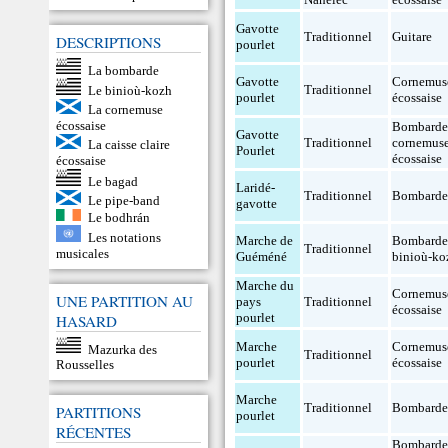
Gavotte
Traditionnel
Guitare
DESCRIPTIONS
pourlet
La bombarde
Gavotte
Cornemus
Traditionnel
Le binioù-kozh
pourlet
écossaise
La cornemuse
écossaise
Bombard
Gavotte
Traditionnel
cornemus
La caisse claire
Pourlet
écossaise
écossaise
Le bagad
Laridé-
Traditionnel
Bombard
Le pipe-band
gavotte
Le bodhrán
Les notations
Marche de
Bombard
Traditionnel
musicales
Guéméné
binioù-ko
Marche du
Cornemus
UNE PARTITION AU
pays
Traditionnel
écossaise
pourlet
HASARD
Marche
Cornemus
Mazurka des
Traditionnel
pourlet
écossaise
Rousselles
Marche
Traditionnel
Bombard
PARTITIONS
pourlet
RÉCENTES
Bombard