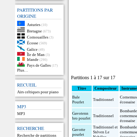
PARTITIONS PAR
ORIGINE
Asturies
(10)
Bretagne
(673)
Cornouailles
(3)
Écosse
(569)
Galice
(49)
Île de Man
(3)
Irlande
(290)
Pays de Galles
(17)
Plus…
Partitions 1 à 17 sur 17
RECUEIL
Titre
Compositeur
Instrume
Airs celtiques pour piano
Bale
Cornemus
Traditionnel
Pourlet
écossaise
MP3
Bombard
Gavotenn
MP3
Traditionnel
cornemus
bro pourlet
écossaise
Traditionnel et
Bombard
RECHERCHE
Gavotte
Stéven Le
cornemus
pourlet
Recherche de partitions
Nahélec
écossaise