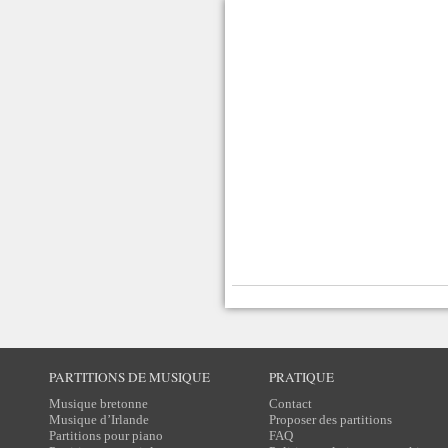
PARTITIONS DE MUSIQUE
PRATIQUE
Musique bretonne
Contact
Musique d’Irlande
Proposer des partitions
Partitions pour piano
FAQ