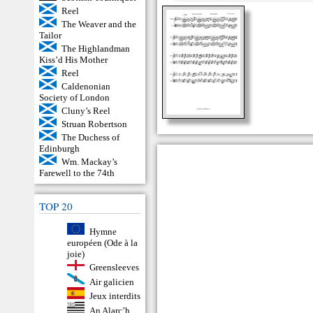
Reel
The Weaver and the
Tailor
The Highlandman
Kiss’d His Mother
Reel
Caldenonian
Society of London
Cluny’s Reel
Struan Robertson
The Duchess of
Edinburgh
Wm. Mackay’s
Farewell to the 74th
TOP 20
Hymne
européen (Ode à la
joie)
Greensleeves
Air galicien
Jeux interdits
An Alarc’h