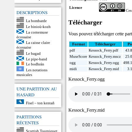
Licence
Cre
DESCRIPTIONS
La bombarde
Télécharger
Le binioù-kozh
La cornemuse
Vous pouvez télécharger cette parti
écossaise
La caisse claire
Format
Télécharger
Po
écossaise
pdf
Kessock_Ferry.pdf
43.
Le bagad
MuseScore
Kessock_Ferry.mscz
25.
Le pipe-band
ogg
Kessock_Ferry.ogg
498.
Le bodhrán
midi
Kessock_Ferry.mid
3.
Les notations
musicales
Kessock_Ferry.ogg
UNE PARTITION AU
HASARD
Fisel – ton kentañ
Kessock_Ferry.mid
PARTITIONS
RÉCENTES
Scottish Tourniquet