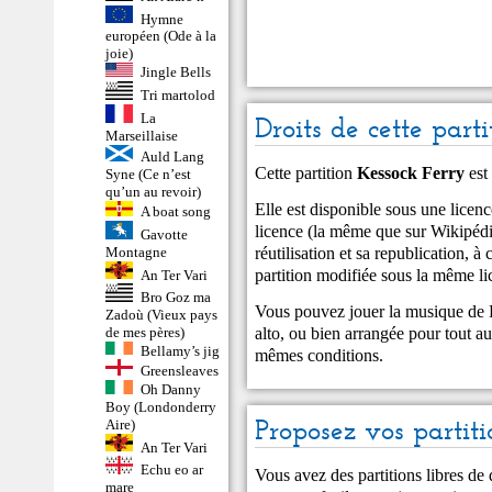
Hymne
européen (Ode à la
joie)
Jingle Bells
Tri martolod
La
Droits de cette parti
Marseillaise
Auld Lang
Cette partition
Kessock Ferry
est
Syne (Ce n’est
qu’un au revoir)
Elle est disponible sous une lic
A boat song
licence (la même que sur Wikipédia
Gavotte
réutilisation et sa republication, à 
Montagne
partition modifiée sous la même li
An Ter Vari
Bro Goz ma
Vous pouvez jouer la musique de 
Zadoù (Vieux pays
alto, ou bien arrangée pour tout au
de mes pères)
Bellamy’s jig
mêmes conditions.
Greensleaves
Oh Danny
Boy (Londonderry
Proposez vos partiti
Aire)
An Ter Vari
Echu eo ar
Vous avez des partitions libres de
mare