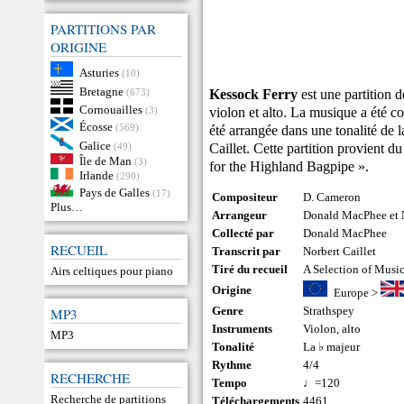
PARTITIONS PAR
ORIGINE
Asturies
(10)
Bretagne
Kessock Ferry
est une partition d
(673)
Cornouailles
violon et alto. La musique a été 
(3)
Écosse
(569)
été arrangée dans une tonalité de
Galice
Caillet. Cette partition provient d
(49)
Île de Man
(3)
for the Highland Bagpipe ».
Irlande
(290)
Pays de Galles
(17)
Compositeur
D. Cameron
Plus…
Arrangeur
Donald MacPhee et N
Collecté par
Donald MacPhee
RECUEIL
Transcrit par
Norbert Caillet
Tiré du recueil
A Selection of Musi
Airs celtiques pour piano
Origine
Europe
>
Genre
Strathspey
MP3
Instruments
Violon
,
alto
MP3
Tonalité
La ♭ majeur
Rythme
4/4
RECHERCHE
Tempo
♩=120
Recherche de partitions
Téléchargements
4461