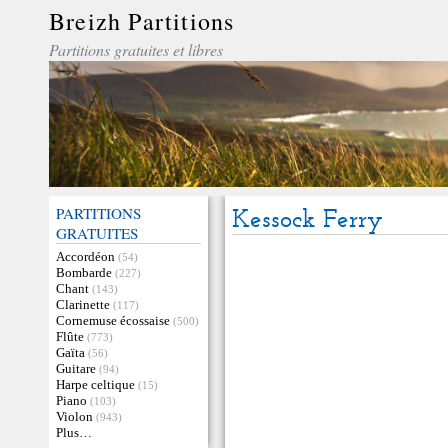
Breizh Partitions
Partitions gratuites et libres
PARTITIONS
Kessock Ferry
GRATUITES
Accordéon
(54)
Bombarde
(227)
Chant
(143)
Clarinette
(117)
Cornemuse écossaise
(500)
Flûte
(773)
Gaïta
(56)
Guitare
(94)
Harpe celtique
(15)
Piano
(103)
Violon
(943)
Plus…