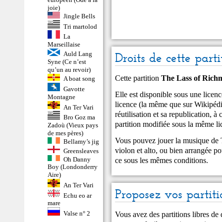
joie)
Jingle Bells
Tri martolod
La
Marseillaise
Auld Lang
Droits de cette parti
Syne (Ce n’est
qu’un au revoir)
Cette partition
The Lass of Rich
A boat song
Gavotte
Elle est disponible sous une lic
Montagne
licence (la même que sur Wikipédia
An Ter Vari
réutilisation et sa republication, à 
Bro Goz ma
partition modifiée sous la même li
Zadoù (Vieux pays
de mes pères)
Vous pouvez jouer la musique de 
Bellamy’s jig
violon et alto, ou bien arrangée po
Greensleaves
Oh Danny
ce sous les mêmes conditions.
Boy (Londonderry
Aire)
An Ter Vari
Proposez vos partiti
Echu eo ar
mare
Valse n° 2
Vous avez des partitions libres de