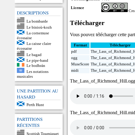
Licence
Cre
DESCRIPTIONS
La bombarde
Télécharger
Le binioù-kozh
La cornemuse
Vous pouvez télécharger cette parti
écossaise
La caisse claire
Format
Télécharger
écossaise
pdf
The_Lass_of_Richmond_Hi
Le bagad
ogg
The_Lass_of_Richmond_H
Le pipe-band
MuseScore
The_Lass_of_Richmond_H
Le bodhrán
midi
The_Lass_of_Richmond_H
Les notations
musicales
The_Lass_of_Richmond_Hill.og
UNE PARTITION AU
HASARD
Perth Hunt
The_Lass_of_Richmond_Hill.mi
PARTITIONS
RÉCENTES
Scottish Tourniquet