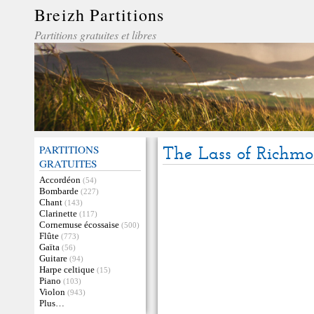
Breizh Partitions
Partitions gratuites et libres
PARTITIONS
The Lass of Richmo
GRATUITES
Accordéon
(54)
Bombarde
(227)
Chant
(143)
Clarinette
(117)
Cornemuse écossaise
(500)
Flûte
(773)
Gaïta
(56)
Guitare
(94)
Harpe celtique
(15)
Piano
(103)
Violon
(943)
Plus…