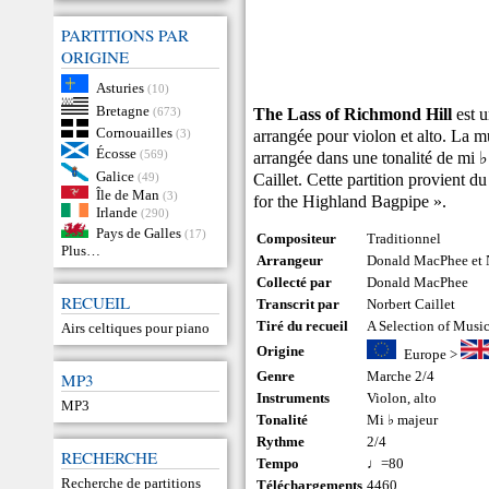
PARTITIONS PAR
ORIGINE
Asturies
(10)
Bretagne
The Lass of Richmond Hill
est u
(673)
Cornouailles
arrangée pour violon et alto. La mu
(3)
Écosse
(569)
arrangée dans une tonalité de mi
Galice
Caillet. Cette partition provient d
(49)
Île de Man
(3)
for the Highland Bagpipe ».
Irlande
(290)
Pays de Galles
(17)
Compositeur
Traditionnel
Plus…
Arrangeur
Donald MacPhee et N
Collecté par
Donald MacPhee
RECUEIL
Transcrit par
Norbert Caillet
Tiré du recueil
A Selection of Musi
Airs celtiques pour piano
Origine
Europe
>
Genre
Marche 2/4
MP3
Instruments
Violon
,
alto
MP3
Tonalité
Mi ♭ majeur
Rythme
2/4
RECHERCHE
Tempo
♩=80
Recherche de partitions
Téléchargements
4460