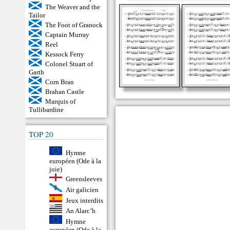
The Weaver and the
Tailor
The Foot of Granock
Captain Murray
Reel
Kessock Ferry
Colonel Stuart of
Garth
Corn Bran
Brahan Castle
Marquis of
Tullibardine
TOP 20
Hymne
européen (Ode à la
joie)
Greensleeves
Air galicien
Jeux interdits
An Alarc’h
Hymne
européen (Ode à la