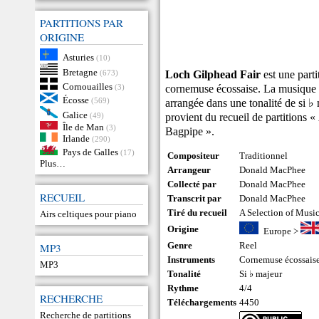
PARTITIONS PAR
ORIGINE
Asturies
(10)
Bretagne
Loch Gilphead Fair
est une parti
(673)
Cornouailles
cornemuse écossaise. La musique est
(3)
Écosse
(569)
arrangée dans une tonalité de si 
Galice
provient du recueil de partitions 
(49)
Île de Man
(3)
Bagpipe ».
Irlande
(290)
Pays de Galles
(17)
Compositeur
Traditionnel
Plus…
Arrangeur
Donald MacPhee
Collecté par
Donald MacPhee
RECUEIL
Transcrit par
Donald MacPhee
Tiré du recueil
A Selection of Musi
Airs celtiques pour piano
Origine
Europe
>
Genre
Reel
MP3
Instruments
Cornemuse écossais
MP3
Tonalité
Si ♭ majeur
Rythme
4/4
RECHERCHE
Téléchargements
4450
Recherche de partitions