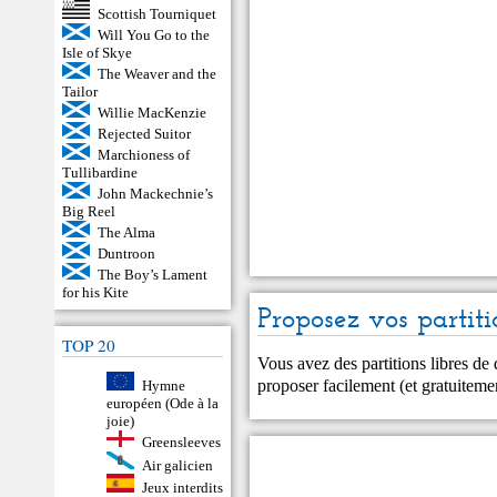
Scottish Tourniquet
Will You Go to the
Isle of Skye
The Weaver and the
Tailor
Willie MacKenzie
Rejected Suitor
Marchioness of
Tullibardine
John Mackechnie’s
Big Reel
The Alma
Duntroon
The Boy’s Lament
for his Kite
Proposez vos partiti
TOP 20
Vous avez des partitions libres de
proposer facilement (et gratuitem
Hymne
européen (Ode à la
joie)
Greensleeves
Air galicien
Jeux interdits