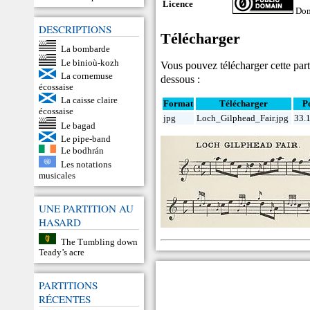
Licence
Dom
DESCRIPTIONS
Télécharger
La bombarde
Le binioù-kozh
Vous pouvez télécharger cette part
La cornemuse
dessous :
écossaise
La caisse claire
Format
Télécharger
P
écossaise
jpg
Loch_Gilphead_Fair.jpg
33.
Le bagad
Le pipe-band
Le bodhrán
Les notations
musicales
UNE PARTITION AU
HASARD
The Tumbling down
Teady’s acre
PARTITIONS
RÉCENTES