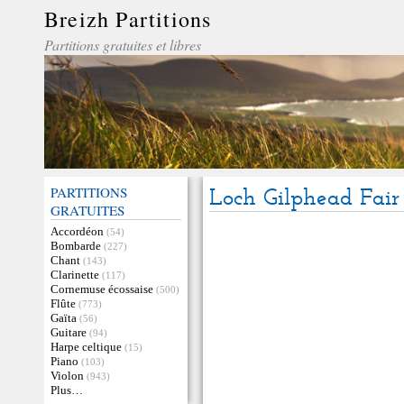
Breizh Partitions
Partitions gratuites et libres
PARTITIONS
Loch Gilphead Fair
GRATUITES
Accordéon
(54)
Bombarde
(227)
Chant
(143)
Clarinette
(117)
Cornemuse écossaise
(500)
Flûte
(773)
Gaïta
(56)
Guitare
(94)
Harpe celtique
(15)
Piano
(103)
Violon
(943)
Plus…