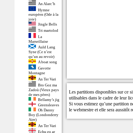
An Alarc’h
Hymne
européen (Ode à la
joie)
Jingle Bells
Tri martolod
La
Marseillaise
Auld Lang
Syne (Ce n’est
qu’un au revoir)
A boat song
Gavotte
Montagne
An Ter Vari
Bro Goz ma
Zadoù (Vieux pays
Les partitions disponibles sur ce s
de mes pères)
utilisables dans le cadre de leur li
Bellamy’s jig
Si vous estimez qu’une partition ne
Greensleaves
le
webmestre
et elle sera aussitôt r
Oh Danny
Boy (Londonderry
Aire)
An Ter Vari
Echu eo ar