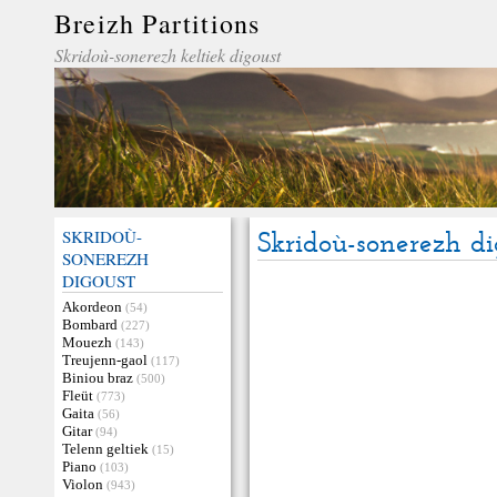
Breizh Partitions
Skridoù-sonerezh keltiek digoust
SKRIDOÙ-
Skridoù-sonerezh di
SONEREZH
DIGOUST
Akordeon
(54)
Bombard
(227)
Mouezh
(143)
Treujenn-gaol
(117)
Biniou braz
(500)
Fleüt
(773)
Gaita
(56)
Gitar
(94)
Telenn geltiek
(15)
Piano
(103)
Violon
(943)