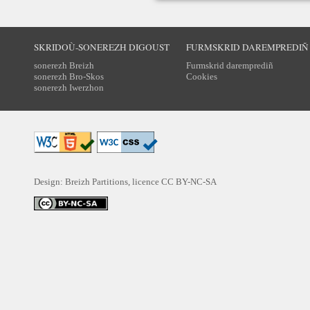
SKRIDOÙ-SONEREZH DIGOUST
FURMSKRID DAREMPREDIÑ
sonerezh Breizh
Furmskrid daremprediñ
sonerezh Bro-Skos
Cookies
sonerezh Iwerzhon
Design: Breizh Partitions, licence
CC BY-NC-SA