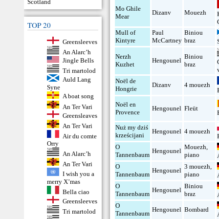
Scotland
Mo Ghile
Dizanv
Mouezh
Mear
TOP 20
Mull of
Paul
Biniou
Kintyre
McCartney
braz
Greensleeves
An Alarc’h
Nerzh
Biniou
Jingle Bells
Hengounel
Kuzhet
braz
Tri martolod
Auld Lang
Noël de
Dizanv
4 mouezh
Syne
Hongrie
A boat song
Noël en
An Ter Vari
Hengounel
Fleüt
Provence
Greensleaves
An Ter Vari
Nuż my dziś
Hengounel
4 mouezh
krześcijani
Air du comte
Orry
O
Mouezh
,
Hengounel
An Alarc’h
Tannenbaum
piano
An Ter Vari
O
3 mouezh
,
Hengounel
I wish you a
Tannenbaum
piano
merry X’mas
O
Biniou
Hengounel
Bella ciao
Tannenbaum
braz
Greensleeves
O
Hengounel
Bombard
Tri martolod
Tannenbaum