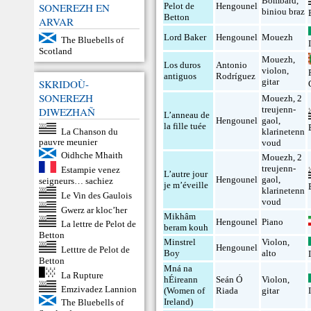
Bombard
,
SONEREZH EN
Pelot de
Hengounel
biniou braz
Betton
ARVAR
Lord Baker
Hengounel
Mouezh
The Bluebells of
Scotland
Mouezh
,
Los duros
Antonio
violon
,
antiguos
Rodríguez
gitar
SKRIDOÙ-
SONEREZH
Mouezh
,
2
treujenn-
DIWEZHAÑ
L’anneau de
Hengounel
gaol
,
la fille tuée
La Chanson du
klarinetenn
pauvre meunier
voud
Oidhche Mhaith
Mouezh
,
2
treujenn-
Estampie venez
L’autre jour
Hengounel
gaol
,
seigneurs… sachiez
je m’éveille
klarinetenn
Le Vin des Gaulois
voud
Gwerz ar kloc’her
Mikhâm
Hengounel
Piano
La lettre de Pelot de
beram kouh
Betton
Minstrel
Violon
,
Hengounel
Letttre de Pelot de
Boy
alto
Betton
Mná na
La Rupture
hÉireann
Seán Ó
Violon
,
Emzivadez Lannion
(Women of
Riada
gitar
Ireland)
The Bluebells of