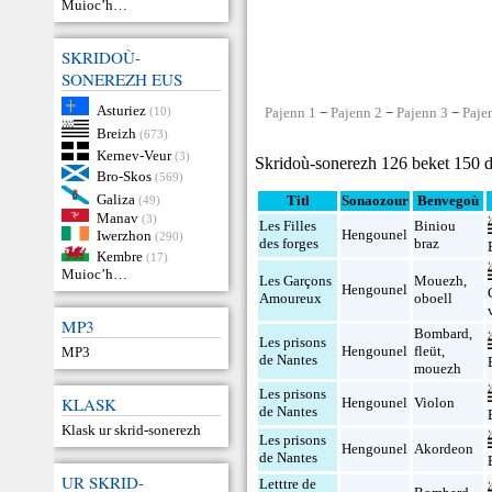
Muioc’h…
SKRIDOÙ-
SONEREZH EUS
Asturiez
(10)
Pajenn 1
−
Pajenn 2
−
Pajenn 3
−
Paje
Breizh
(673)
Kernev-Veur
(3)
Skridoù-sonerezh 126 beket 150 d
Bro-Skos
(569)
Galiza
Titl
Sonaozour
Benvegoù
(49)
Manav
(3)
Les Filles
Biniou
Hengounel
Iwerzhon
(290)
des forges
braz
Kembre
(17)
Muioc’h…
Les Garçons
Mouezh
,
Hengounel
Amoureux
oboell
MP3
Bombard
,
Les prisons
Hengounel
fleüt
,
MP3
de Nantes
mouezh
Les prisons
KLASK
Hengounel
Violon
de Nantes
Klask ur skrid-sonerezh
Les prisons
Hengounel
Akordeon
de Nantes
UR SKRID-
Letttre de