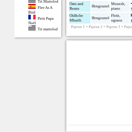
Tri Martolod
Oats and
Mouezh
,
Hengounel
Flee As A
Beans
piano
Bird
Oidhche
Fleüt
,
Hengounel
Petit Papa
Mhaith
ograou
Noël
Pajenn 1
−
Pajenn 2
−
Pajenn 3
−
Paje
Tri martolod