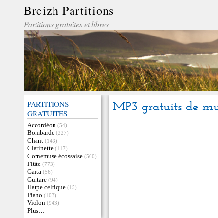
Breizh Partitions
Partitions gratuites et libres
PARTITIONS
MP3 gratuits de mu
GRATUITES
Accordéon
(54)
Bombarde
(227)
Chant
(143)
Clarinette
(117)
Cornemuse écossaise
(500)
Flûte
(773)
Gaïta
(56)
Guitare
(94)
Harpe celtique
(15)
Piano
(103)
Violon
(943)
Plus…