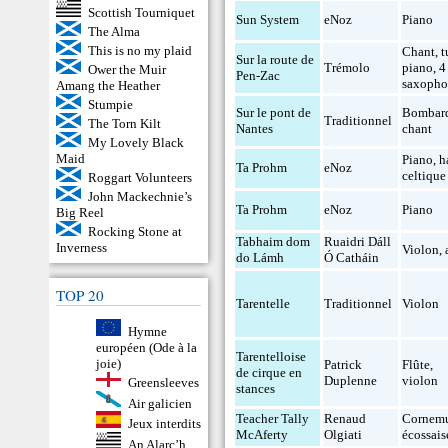
Scottish Tourniquet
Sun System
eNoz
Piano
The Alma
This is no my plaid
Chant
,
t
Sur la route de
Trémolo
piano
,
4
Ower the Muir
Pen-Zac
saxopho
Amang the Heather
Stumpie
Sur le pont de
Bombar
Traditionnel
The Torn Kilt
Nantes
chant
My Lovely Black
Maid
Piano
,
h
Ta Prohm
eNoz
celtique
Roggart Volunteers
John Mackechnie’s
Ta Prohm
eNoz
Piano
Big Reel
Rocking Stone at
Tabhaim dom
Ruaidri Dáll
Inverness
Violon
,
do Lámh
Ó Catháin
TOP 20
Tarentelle
Traditionnel
Violon
Hymne
européen (Ode à la
Tarentelloise
joie)
Patrick
Flûte
,
de cirque en
Duplenne
violon
Greensleeves
stances
Air galicien
Teacher Tally
Renaud
Cornem
Jeux interdits
McAferty
Olgiati
écossais
An Alarc’h