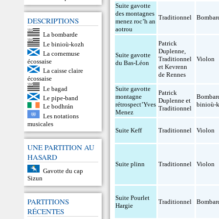
Suite gavotte
des montagnes
Traditionnel
Bombar
DESCRIPTIONS
menez roc’h an
aotrou
La bombarde
Patrick
Le binioù-kozh
Duplenne,
La cornemuse
Suite gavotte
Traditionnel
Violon
écossaise
du Bas-Léon
et Kevrenn
La caisse claire
de Rennes
écossaise
Le bagad
Suite gavotte
Patrick
montagne
Bombar
Le pipe-band
Duplenne et
rétrospect’Yves
binioù-
Le bodhrán
Traditionnel
Menez
Les notations
musicales
Suite Keff
Traditionnel
Violon
UNE PARTITION AU
HASARD
Suite plinn
Traditionnel
Violon
Gavotte du cap
Sizun
Suite Pourlet
PARTITIONS
Traditionnel
Bombar
Hargie
RÉCENTES