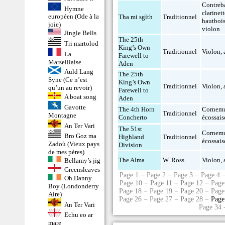
Contreb
Hymne
clarinet
européen (Ode à la
Tha mi sgìth
Traditionnel
hautboi
joie)
violon
Jingle Bells
The 25th
Tri martolod
King’s Own
Traditionnel
Violon
,
La
Farewell to
Marseillaise
Aden
Auld Lang
The 25th
Syne (Ce n’est
King’s Own
Traditionnel
Violon
,
qu’un au revoir)
Farewell to
A boat song
Aden
Gavotte
The 4th Horn
Cornem
Traditionnel
Montagne
Concherto
écossais
An Ter Vari
The 51st
Cornem
Bro Goz ma
Highland
Traditionnel
écossais
Zadoù (Vieux pays
Division
de mes pères)
The Alma
W. Ross
Violon
,
Bellamy’s jig
Greensleaves
Page 1
−
Page 2
−
Page 3
−
Page 4
Oh Danny
Page 10
−
Page 11
−
Page 12
−
Page
Boy (Londonderry
Page 18
−
Page 19
−
Page 20
−
Page
Aire)
Page 26
−
Page 27
−
Page 28
− Page
An Ter Vari
Page 34
Echu eo ar
mare