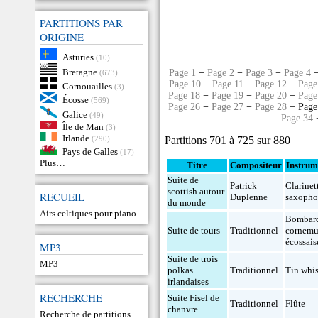
PARTITIONS PAR
ORIGINE
Asturies
(10)
Bretagne
Page 1
−
Page 2
−
Page 3
−
Page 4
(673)
Page 10
−
Page 11
−
Page 12
−
Page
Cornouailles
(3)
Page 18
−
Page 19
−
Page 20
−
Page
Écosse
(569)
Page 26
−
Page 27
−
Page 28
− Page
Galice
(49)
Page 34
Île de Man
(3)
Irlande
Partitions 701 à 725 sur 880
(290)
Pays de Galles
(17)
Plus…
Titre
Compositeur
Instrum
Suite de
Patrick
Clarinet
scottish autour
RECUEIL
Duplenne
saxoph
du monde
Airs celtiques pour piano
Bombar
Suite de tours
Traditionnel
cornemu
écossais
MP3
Suite de trois
MP3
polkas
Traditionnel
Tin whis
irlandaises
RECHERCHE
Suite Fisel de
Traditionnel
Flûte
chanvre
Recherche de partitions