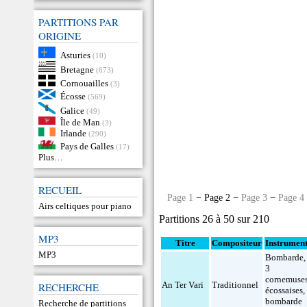
PARTITIONS PAR
ORIGINE
Asturies
(10)
Bretagne
(673)
Cornouailles
(3)
Écosse
(569)
Galice
(49)
Île de Man
(3)
Irlande
(290)
Pays de Galles
(17)
Plus…
RECUEIL
Page 1
− Page 2 −
Page 3
−
Page 4
Airs celtiques pour piano
Partitions 26 à 50 sur 210
MP3
Titre
Compositeur
Instrumen
MP3
Bombarde
,
3
cornemuse
An Ter Vari
Traditionnel
RECHERCHE
écossaises
,
bombarde
Recherche de partitions