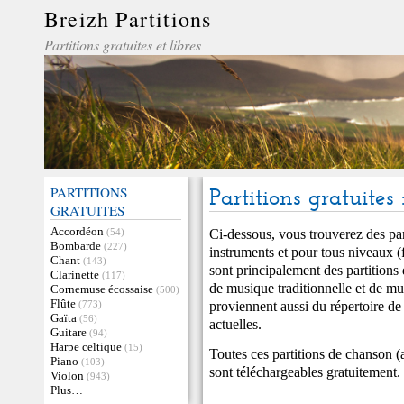
Breizh Partitions
Partitions gratuites et libres
PARTITIONS
Partitions gratuites
GRATUITES
Accordéon
Ci-dessous, vous trouverez des par
(54)
Bombarde
(227)
instruments et pour tous niveaux (f
Chant
(143)
sont principalement des partitions
Clarinette
(117)
de musique traditionnelle et de mu
Cornemuse écossaise
(500)
Flûte
proviennent aussi du répertoire d
(773)
Gaïta
(56)
actuelles.
Guitare
(94)
Harpe celtique
(15)
Toutes ces partitions de chanson (a
Piano
(103)
sont téléchargeables gratuitement.
Violon
(943)
Plus…