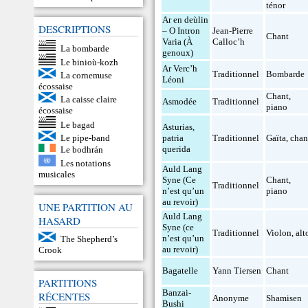
ténor
Ar en deùlin
DESCRIPTIONS
– O Intron
Jean-Pierre
Chant
Varia (À
Calloc’h
La bombarde
genoux)
Le binioù-kozh
Ar Verc’h
Traditionnel
Bombarde
La cornemuse
Léoni
écossaise
Chant
,
La caisse claire
Asmodée
Traditionnel
piano
écossaise
Le bagad
Asturias,
Le pipe-band
patria
Traditionnel
Gaïta
,
chan
querida
Le bodhrán
Les notations
Auld Lang
musicales
Syne (Ce
Chant
,
Traditionnel
n’est qu’un
piano
au revoir)
UNE PARTITION AU
Auld Lang
HASARD
Syne (ce
Traditionnel
Violon
,
alt
n’est qu’un
The Shepherd’s
au revoir)
Crook
Bagatelle
Yann Tiersen
Chant
PARTITIONS
Banzai-
RÉCENTES
Anonyme
Shamisen
Bushi