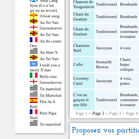
Auld Lang
Chanson de
Traditionnel
Bombarde
Syne (Ce n’est
Yougoslavie
qu’un au revoir)
Chant du
A boat song
Traditionnel
Bombarde
Gwalarn
An Ter Vari
Bombarde
,
Greensleaves
Chant du
Traditionnel
cornemuse
Gwalarn
An Ter Vari
écossaise
Air du comte
Chantons
Orry
Anonyme
4 voix
Noël
An Alarc’h
An Ter Vari
Chant
,
Seonaidh
Cofio
harpe
I wish you a
Morton
celtique
merry X’mas
Bella ciao
Coventry
4 voix
,
Anonyme
Greensleeves
Carol
piano
Tri martolod
C’est un
Bombarde
,
Tri Martolod
garçon et
Traditionnel
cornemuse
Flee As A
une fille
écossaise
Bird
Petit Papa
Page 1
− Page 2 −
Page 3
−
Page 4
Noël
Tri martolod
Proposez vos partiti