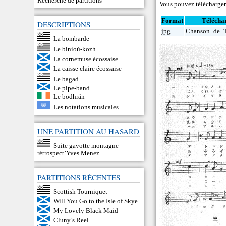
Recherche de partitions
Vous pouvez télécharger c
Format
Télécha
DESCRIPTIONS
jpg
Chanson_de_T
La bombarde
Le binioù-kozh
La cornemuse écossaise
La caisse claire écossaise
Le bagad
Le pipe-band
Le bodhrán
Les notations musicales
UNE PARTITION AU HASARD
Suite gavotte montagne
rétrospect’Yves Menez
PARTITIONS RÉCENTES
Scottish Tourniquet
Will You Go to the Isle of Skye
My Lovely Black Maid
Cluny’s Reel