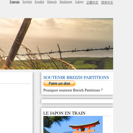
Français
English
Español
Deutsch
Brezhoneg
Galego
正體中文
简体中文
SOUTENIR BREIZH PARTITIONS
Pourquoi soutenir Breizh Partitions
?
LE JAPON EN TRAIN