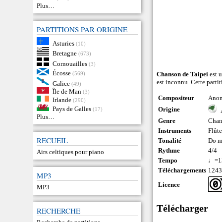
Plus…
PARTITIONS PAR ORIGINE
Asturies
(10)
Bretagne
(673)
Cornouailles
(3)
Écosse
(569)
Chanson de Taipei
est u
est inconnu. Cette parti
Galice
(49)
Île de Man
(3)
Compositeur
Ano
Irlande
(290)
Pays de Galles
Origine
(17)
Plus…
Genre
Chan
Instruments
Flût
RECUEIL
Tonalité
Do m
Rythme
4/4
Airs celtiques pour piano
Tempo
♩=1
Téléchargements
124
MP3
Licence
MP3
Télécharger
RECHERCHE