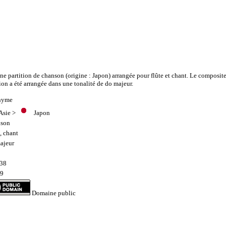
ne partition de chanson (origine : Japon) arrangée pour flûte et chant. Le composit
tion a été arrangée dans une tonalité de do majeur.
nyme
Asie
>
Japon
son
e
,
chant
ajeur
38
39
Domaine public