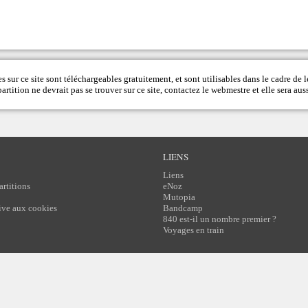
s sur ce site sont téléchargeables gratuitement, et sont utilisables dans le cadre de l
rtition ne devrait pas se trouver sur ce site, contactez le
webmestre
et elle sera auss
LIENS
Liens
artitions
eNoz
Mutopia
tive aux cookies
Bandcamp
840 est-il un nombre premier ?
Voyages en train