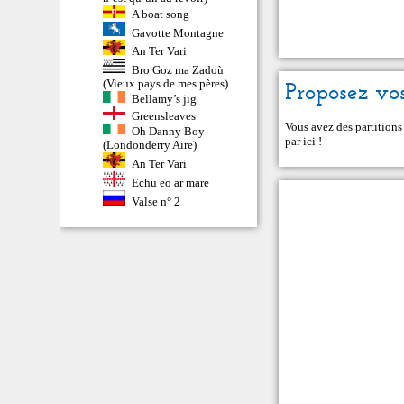
A boat song
Gavotte Montagne
An Ter Vari
Bro Goz ma Zadoù
(Vieux pays de mes pères)
Proposez vos
Bellamy’s jig
Greensleaves
Vous avez des partitions
Oh Danny Boy
par ici
!
(Londonderry Aire)
An Ter Vari
Echu eo ar mare
Valse n° 2