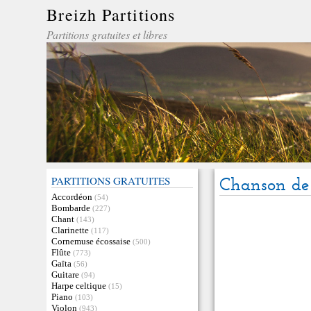
Breizh Partitions
Partitions gratuites et libres
PARTITIONS GRATUITES
Chanson de
Accordéon
(54)
Bombarde
(227)
Chant
(143)
Clarinette
(117)
Cornemuse écossaise
(500)
Flûte
(773)
Gaïta
(56)
Guitare
(94)
Harpe celtique
(15)
Piano
(103)
Violon
(943)