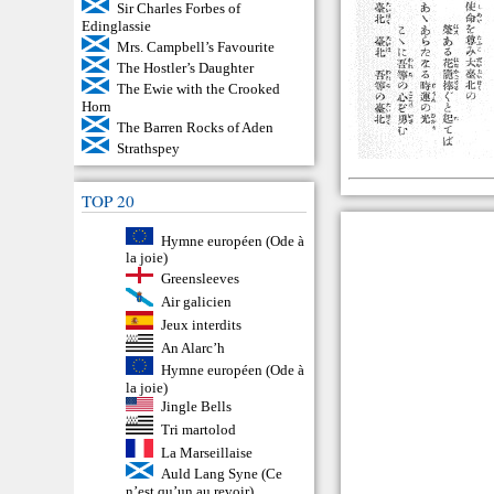
Sir Charles Forbes of
Edinglassie
Mrs. Campbell’s Favourite
The Hostler’s Daughter
The Ewie with the Crooked
Horn
The Barren Rocks of Aden
Strathspey
TOP 20
Hymne européen (Ode à
la joie)
Greensleeves
Air galicien
Jeux interdits
An Alarc’h
Hymne européen (Ode à
la joie)
Jingle Bells
Tri martolod
La Marseillaise
Auld Lang Syne (Ce
n’est qu’un au revoir)