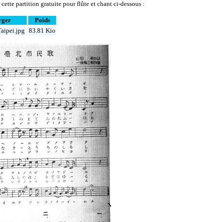
ette partition gratuite pour flûte et chant ci-dessous :
rger
Poids
aipei.jpg
83.81 Kio