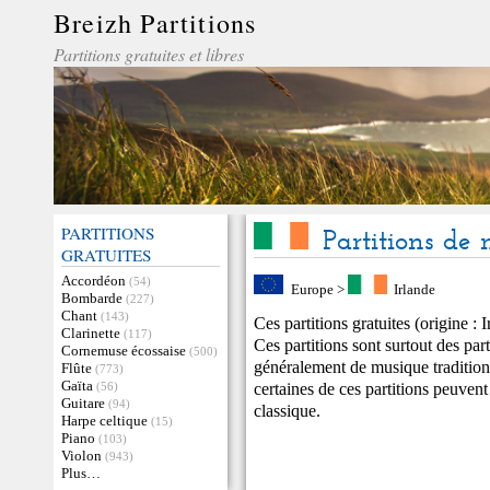
Breizh Partitions
Partitions gratuites et libres
PARTITIONS
Partitions de
GRATUITES
Accordéon
(54)
Europe
>
Irlande
Bombarde
(227)
Chant
(143)
Ces partitions gratuites (origine : 
Clarinette
(117)
Ces partitions sont surtout des par
Cornemuse écossaise
(500)
généralement de musique traditio
Flûte
(773)
Gaïta
certaines de ces partitions peuven
(56)
Guitare
(94)
classique.
Harpe celtique
(15)
Piano
(103)
Violon
(943)
Plus…