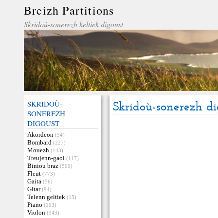
Breizh Partitions
Skridoù-sonerezh keltiek digoust
SKRIDOÙ-
Skridoù-sonerezh dig
SONEREZH
DIGOUST
Akordeon
(54)
Bombard
(227)
Mouezh
(143)
Treujenn-gaol
(117)
Biniou braz
(500)
Fleüt
(773)
Gaita
(56)
Gitar
(94)
Telenn geltiek
(15)
Piano
(103)
Violon
(943)