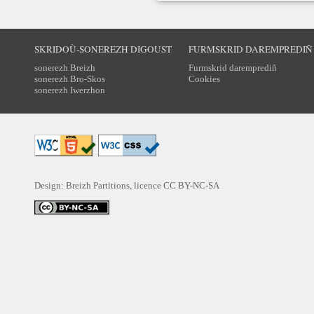
SKRIDOÙ-SONEREZH DIGOUST
FURMSKRID DAREMPREDIÑ
sonerezh Breizh
Furmskrid daremprediñ
sonerezh Bro-Skos
Cookies
sonerezh Iwerzhon
Design: Breizh Partitions, licence
CC BY-NC-SA