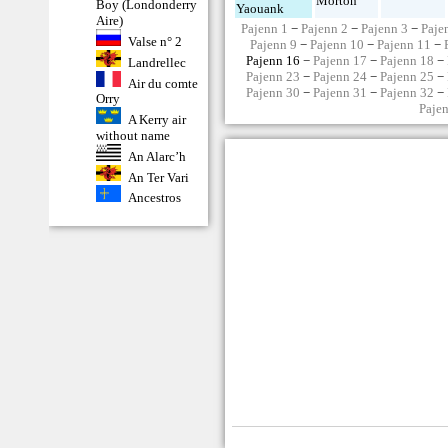
Morton
Boy (Londonderry
Yaouank
Aire)
Pajenn 1
−
Pajenn 2
−
Pajenn 3
−
Paje
Valse n° 2
Pajenn 9
−
Pajenn 10
−
Pajenn 11
−
Pajenn 16 −
Pajenn 17
−
Pajenn 18
−
Landrellec
Pajenn 23
−
Pajenn 24
−
Pajenn 25
−
Air du comte
Pajenn 30
−
Pajenn 31
−
Pajenn 32
−
Orry
Paje
A Kerry air
without name
An Alarc’h
An Ter Vari
Ancestros