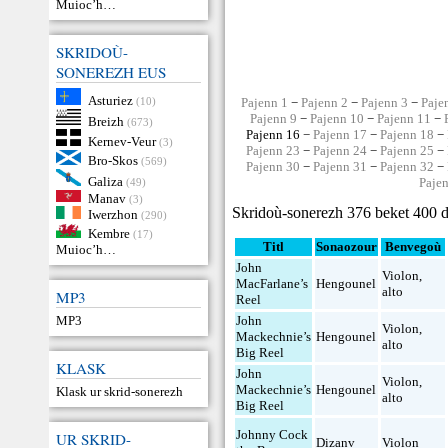
Muioc’h…
SKRIDOÙ-
SONEREZH EUS
Asturiez
(10)
Pajenn 1
−
Pajenn 2
−
Pajenn 3
−
Paje
Pajenn 9
−
Pajenn 10
−
Pajenn 11
−
Breizh
(673)
Pajenn 16 −
Pajenn 17
−
Pajenn 18
−
Kernev-Veur
(3)
Pajenn 23
−
Pajenn 24
−
Pajenn 25
−
Bro-Skos
(569)
Pajenn 30
−
Pajenn 31
−
Pajenn 32
−
Galiza
Paje
(49)
Manav
(3)
Skridoù-sonerezh 376 beket 400 d
Iwerzhon
(290)
Kembre
(17)
Titl
Sonaozour
Benvegoù
Muioc’h…
John
Violon
,
MacFarlane’s
Hengounel
alto
MP3
Reel
MP3
John
Violon
,
Mackechnie’s
Hengounel
alto
Big Reel
KLASK
John
Violon
,
Mackechnie’s
Hengounel
Klask ur skrid-sonerezh
alto
Big Reel
Johnny Cock
UR SKRID-
Dizanv
Violon