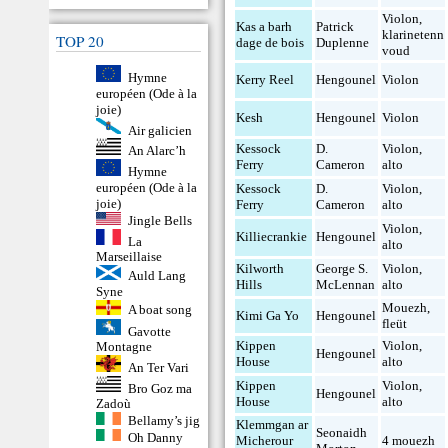
Violon
,
Kas a barh
Patrick
klarinetenn
TOP 20
dage de bois
Duplenne
voud
Hymne
Kerry Reel
Hengounel
Violon
européen (Ode à la
joie)
Kesh
Hengounel
Violon
Air galicien
Kessock
D.
Violon
,
An Alarc’h
Ferry
Cameron
alto
Hymne
européen (Ode à la
Kessock
D.
Violon
,
joie)
Ferry
Cameron
alto
Jingle Bells
Violon
,
Killiecrankie
Hengounel
La
alto
Marseillaise
Kilworth
George S.
Violon
,
Auld Lang
Hills
McLennan
alto
Syne
Mouezh
,
A boat song
Kimi Ga Yo
Hengounel
fleüt
Gavotte
Kippen
Violon
,
Montagne
Hengounel
House
alto
An Ter Vari
Kippen
Violon
,
Bro Goz ma
Hengounel
House
alto
Zadoù
Bellamy’s jig
Klemmgan ar
Seonaidh
Oh Danny
Micherour
4 mouezh