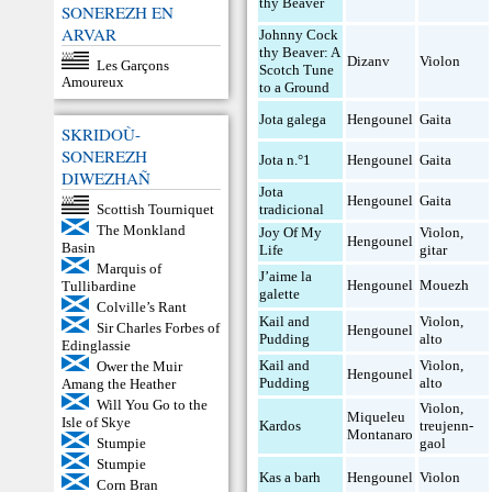
thy Beaver
SONEREZH EN
ARVAR
Johnny Cock
thy Beaver: A
Dizanv
Violon
Les Garçons
Scotch Tune
Amoureux
to a Ground
Jota galega
Hengounel
Gaita
SKRIDOÙ-
SONEREZH
Jota n.°1
Hengounel
Gaita
DIWEZHAÑ
Jota
Hengounel
Gaita
Scottish Tourniquet
tradicional
The Monkland
Joy Of My
Violon
,
Hengounel
Basin
Life
gitar
Marquis of
J’aime la
Hengounel
Mouezh
Tullibardine
galette
Colville’s Rant
Kail and
Violon
,
Sir Charles Forbes of
Hengounel
Pudding
alto
Edinglassie
Kail and
Violon
,
Ower the Muir
Hengounel
Pudding
alto
Amang the Heather
Will You Go to the
Violon
,
Miqueleu
Isle of Skye
Kardos
treujenn-
Montanaro
Stumpie
gaol
Stumpie
Kas a barh
Hengounel
Violon
Corn Bran