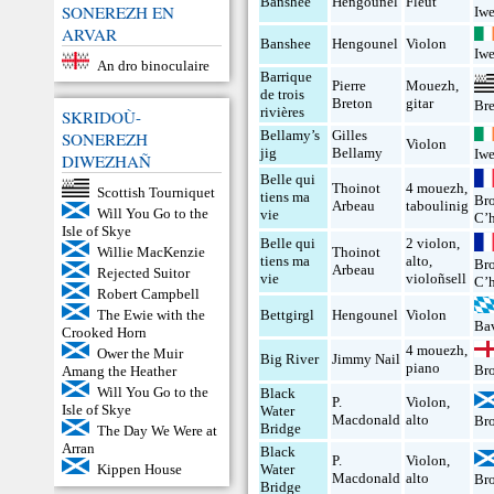
Banshee
Hengounel
Fleüt
SONEREZH EN
Iw
ARVAR
Banshee
Hengounel
Violon
Iw
An dro binoculaire
Barrique
Pierre
Mouezh
,
de trois
Breton
gitar
Br
rivières
SKRIDOÙ-
Bellamy’s
Gilles
SONEREZH
Violon
jig
Bellamy
Iw
DIWEZHAÑ
Belle qui
Thoinot
4 mouezh
,
Scottish Tourniquet
tiens ma
Br
Arbeau
taboulinig
Will You Go to the
vie
C’h
Isle of Skye
Belle qui
2 violon
,
Thoinot
Willie MacKenzie
tiens ma
alto
,
Br
Arbeau
Rejected Suitor
vie
violoñsell
C’h
Robert Campbell
Bettgirgl
Hengounel
Violon
The Ewie with the
Ba
Crooked Horn
4 mouezh
,
Ower the Muir
Big River
Jimmy Nail
piano
Br
Amang the Heather
Will You Go to the
Black
P.
Violon
,
Isle of Skye
Water
Macdonald
alto
Br
Bridge
The Day We Were at
Arran
Black
P.
Violon
,
Water
Kippen House
Macdonald
alto
Br
Bridge