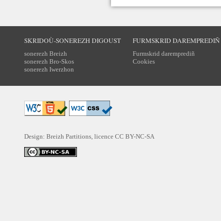
SKRIDOÙ-SONEREZH DIGOUST
FURMSKRID DAREMPREDIÑ
sonerezh Breizh
Furmskrid daremprediñ
sonerezh Bro-Skos
Cookies
sonerezh Iwerzhon
Design: Breizh Partitions, licence
CC BY-NC-SA