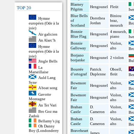
Blarney
Hengounel
Fleüt
TOP 20
Pilgrim
Iw
Blue Bells
Biniou
Dorothea
Hymne
of
braz
,
Jordan
européen (Ode à la
Br
Scotland
mouezh
joie)
Bonnie
4 mouezh
,
Hengounel
Air galicien
Blue Flag
piano
Iw
An Alarc’h
Bonnie
Violon
,
Hengounel
Hymne
Galloway
alto
Br
européen (Ode à la
Borjano
joie)
Hengounel
2 violon
borjanke
Bu
Jingle Bells
La
Bourrée
Patrick
Oboell
,
Marseillaise
d’ortograf
Duplenne
fleüt
Be
Auld Lang
Syne
Bowmore
Violon
,
Hengounel
Fair
alto
A boat song
Br
Gavotte
Bowmore
Violon
,
Hengounel
Montagne
Fair
alto
Br
An Ter Vari
Brahan
D.
Violon
,
Bro Goz ma
Castle
Cameron
alto
Br
Zadoù
Brahan
D.
Violon
,
Bellamy’s jig
Castle
Cameron
alto
Br
Oh Danny
Braveheart
Boy (Londonderry
James