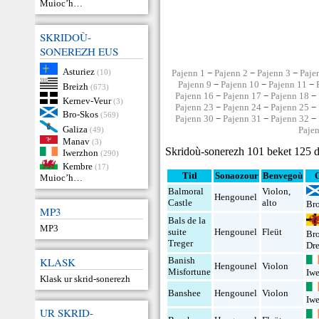
Muioc’h…
SKRIDOÙ-
SONEREZH EUS
Asturiez
(10)
Pajenn 1
−
Pajenn 2
−
Pajenn 3
−
Paje
Pajenn 9
−
Pajenn 10
−
Pajenn 11
−
Breizh
(673)
Pajenn 16
−
Pajenn 17
−
Pajenn 18
−
Kernev-Veur
(3)
Pajenn 23
−
Pajenn 24
−
Pajenn 25
−
Bro-Skos
(569)
Pajenn 30
−
Pajenn 31
−
Pajenn 32
−
Galiza
Paje
(49)
Manav
(3)
Skridoù-sonerezh 101 beket 125 d
Iwerzhon
(290)
Kembre
(17)
Titl
Sonaozour
Benvegoù
Muioc’h…
Balmoral
Violon
,
Hengounel
Castle
alto
Br
MP3
Bals de la
MP3
suite
Hengounel
Fleüt
Br
Treger
Dr
KLASK
Banish
Hengounel
Violon
Misfortune
Iw
Klask ur skrid-sonerezh
Banshee
Hengounel
Violon
Iw
UR SKRID-