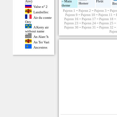
– Main
Fleüt
Aire)
Horner
Br
theme
Valse n° 2
Pajenn 1
−
Pajenn 2
−
Pajenn 3
−
Paje
Landrellec
Pajenn 9
−
Pajenn 10
−
Pajenn 11
−
Air du comte
Pajenn 16
−
Pajenn 17
−
Pajenn 18
−
Orry
Pajenn 23
−
Pajenn 24
−
Pajenn 25
−
A Kerry air
Pajenn 30
−
Pajenn 31
−
Pajenn 32
−
without name
Paje
An Alarc’h
An Ter Vari
Ancestros