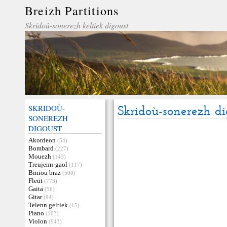
Breizh Partitions
Skridoù-sonerezh keltiek digoust
SKRIDOÙ-
Skridoù-sonerezh dig
SONEREZH
DIGOUST
Akordeon
(54)
Bombard
(227)
Mouezh
(143)
Treujenn-gaol
(117)
Biniou braz
(500)
Fleüt
(773)
Gaita
(56)
Gitar
(94)
Telenn geltiek
(15)
Piano
(103)
Violon
(943)