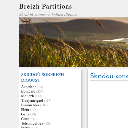
Breizh Partitions
Skridoù-sonerezh keltiek digoust
SKRIDOÙ-SONEREZH
Skridoù-sone
DIGOUST
Akordeon
(54)
Bombard
(227)
Mouezh
(143)
Treujenn-gaol
(117)
Biniou braz
(500)
Fleüt
(773)
Gaita
(56)
Gitar
(94)
Telenn geltiek
(15)
Piano
(103)