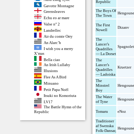
Republic
Gavotte Montagne
The Boys Of
Greensleaves
Hengoune
The Town
Echu eo ar mare
Valse n° 2
The First
Dizanv
Nowell
Landrellec
Air du comte Orry
The
An Alarc’h
Lancer’s
Spagnolet
I wish you a merry
Quadrilles
X’mas
— La Dorset
Bella ciao
The
An Irish Lullaby
Lancer’s
Kruetzer
Quadrilles
Illusions
— Ladoiska
Flee As A Bird
The
Minuano
Minstrel
Hengoune
Petit Papa Noël
Boy
Itsuki no Komoriuta
The Water
Hengoune
of Tyne
LV17
The Battle Hymn of the
Tomaru
eNoz
Republic
Traditioner
af Swenska
Hengoune
Folk-Dansar,