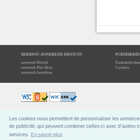
SKRIDOÙ-SONEREZH DIGOUST
FURMSKRID
sonerezh Breizh
Furmskrid dar
sonerezh Bro-Skos
Cookies
sonerezh Iwerzhon
Design: Breizh Partitions, licence
CC BY-NC-SA
Les cookies nous permettent de personnaliser les annonces.
de publicité, qui peuvent combiner celles-ci avec d’autres in
services.
En savoir plus