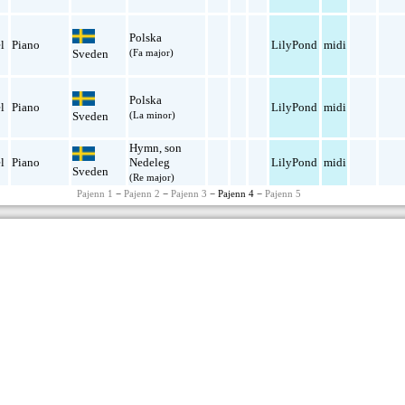
Polska
l
Piano
LilyPond
midi
Sveden
(Fa major)
Polska
l
Piano
LilyPond
midi
Sveden
(La minor)
Hymn
,
son
l
Piano
Nedeleg
LilyPond
midi
Sveden
(Re major)
Pajenn 1
−
Pajenn 2
−
Pajenn 3
− Pajenn 4 −
Pajenn 5