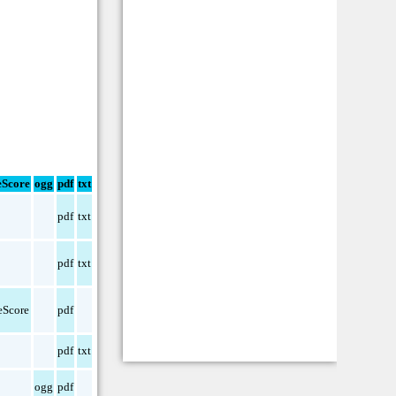
Score
ogg
pdf
txt
pdf
txt
pdf
txt
Score
pdf
pdf
txt
ogg
pdf