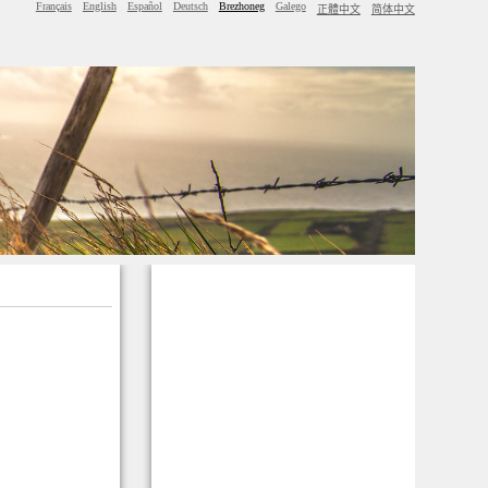
Français
English
Español
Deutsch
Brezhoneg
Galego
正體中文
简体中文