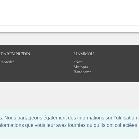
 DAREMPREDIÑ
LIAMMOÙ
emprediñ
eNoz
Mutopia
Bandcamp
 Nous partageons également des informations sur l’utilisation 
formations que vous leur avez fournies ou qu’ils ont collectées lo