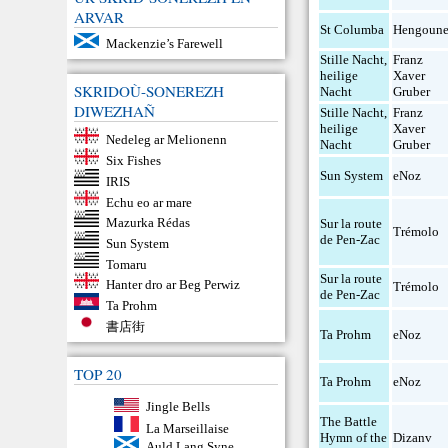
ARVAR
St Columba
Hengoune
Mackenzie’s Farewell
Stille Nacht,
Franz
heilige
Xaver
SKRIDOÙ-SONEREZH
Nacht
Gruber
DIWEZHAÑ
Stille Nacht,
Franz
heilige
Xaver
Nedeleg ar Melionenn
Nacht
Gruber
Six Fishes
Sun System
eNoz
IRIS
Echu eo ar mare
Mazurka Rédas
Sur la route
Trémolo
de Pen-Zac
Sun System
Tomaru
Sur la route
Hanter dro ar Beg Perwiz
Trémolo
de Pen-Zac
Ta Prohm
書店街
Ta Prohm
eNoz
TOP 20
Ta Prohm
eNoz
Jingle Bells
The Battle
La Marseillaise
Hymn of the
Dizanv
Auld Lang Syne