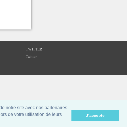
TWITTER
Twitter
de notre site avec nos partenaires
rs de votre utilisation de leurs
J’accepte
©
Breizh Partitions
2002–2026