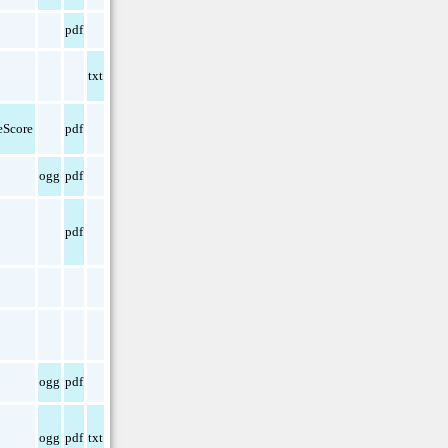
pdf
txt
Score
pdf
ogg
pdf
pdf
ogg
pdf
ogg
pdf
txt