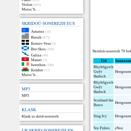
Violon
(943)
Muioc’h…
SKRIDOÙ-SONEREZH EUS
Asturiez
(10)
Breizh
(673)
Kernev-Veur
(3)
Bro-Skos
(569)
Skridoù-sonerezh 76 bek
Galiza
(49)
Manav
(3)
Titl
Sonaozo
Iwerzhon
(290)
Rhyfelgyrch
Kembre
(17)
Gwŷr
Hengoune
Muioc’h…
Harlech
Rhyfelgyrch
Gwŷr
Hengoune
MP3
Harlech
MP3
Scotland the
Hengoune
Brave
KLASK
Sing Ivy
Hengoune
Klask ur skrid-sonerezh
Six Fishes
eNoz
UR SKRID-SONEREZH EN