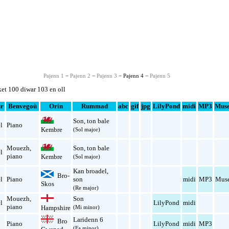
Pajenn 1
−
Pajenn 2
−
Pajenn 3
− Pajenn 4 −
Pajenn 5
et 100 diwar 103 en oll
ur
Benvegoù
Orin
Rummad
abc
gif
jpg
LilyPond
midi
MP3
Muse
Son
,
ton bale
l
Piano
Kembre
(Sol major)
Mouezh
,
Son
,
ton bale
l
piano
Kembre
(Sol major)
Kan broadel
,
Bro-
l
Piano
son
midi
MP3
Muse
Skos
(Re major)
Mouezh
,
Son
l
LilyPond
midi
piano
Hampshire
(Mi minor)
Laridenn 6
Bro
Piano
LilyPond
midi
MP3
(Fa minor)