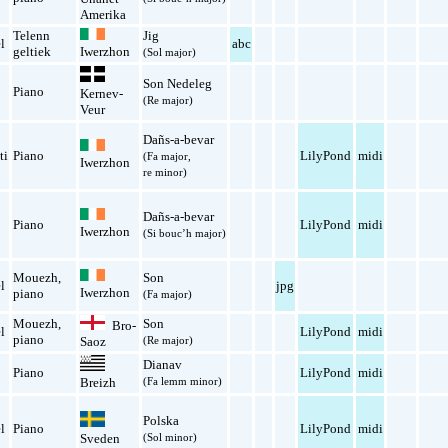
Amerika
Telenn
Jig
l
abc
geltiek
Iwerzhon
(Sol major)
Son Nedeleg
Piano
Kernev-
(Re major)
Veur
Dañs-a-bevar
ti
Piano
LilyPond
midi
(Fa major,
Iwerzhon
re minor)
Dañs-a-bevar
Piano
LilyPond
midi
Iwerzhon
(Si bouc’h major)
Mouezh
,
Son
l
jpg
Iwerzhon
piano
(Fa major)
Mouezh
,
Son
Bro-
l
LilyPond
midi
piano
Saoz
(Re major)
Dianav
Piano
LilyPond
midi
(Fa lemm minor)
Breizh
Polska
l
Piano
LilyPond
midi
Sveden
(Sol minor)