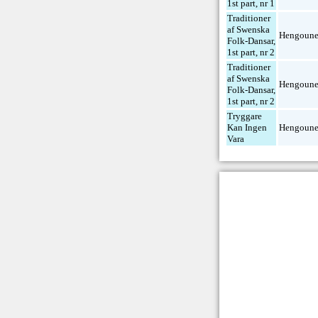
1st part, nr 1
Traditioner
af Swenska
Hengoune
Folk-Dansar,
1st part, nr 2
Traditioner
af Swenska
Hengoune
Folk-Dansar,
1st part, nr 2
Tryggare
Kan Ingen
Hengoune
Vara