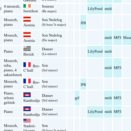
Gwened
4 mouezh
,
Sonenn
l
LilyPond
midi
piano
Iwerzhon
(Re major)
Mouezh
,
Son Nedeleg
jpg
piano
Aostria
(Si bouc’h major)
Mouezh
,
Son Nedeleg
midi
MP3
Muse
piano
Aostria
(Do major)
Dianav
Piano
LilyPond
midi
(La minor)
Breizh
Mouezh
,
tuba
,
Son
Bro-
midi
MP3
piano
,
4
C’hall
(Sol minor)
saksofonoù
Mouezh
,
Son
Bro-
jpg
piano
(Sol minor)
C’hall
Piano
,
Dianav
telenn
gif
midi
MP3
Kambodja
(Sol minor)
geltiek
Dianav
Piano
LilyPond
midi
MP3
(Sol minor)
Kambodja
Mouezh
,
Son
Stadoù-
piano
Unanet
(Si bouc’h major)