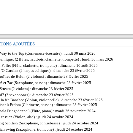
TIONS AJOUTÉES
 Way to the Top
(
Cornemuse écossaise
) : lundi 30 mars 2026
ourniquet
(
2 flûtes
,
hautbois
,
clarinette
,
trompette
) : lundi 30 mars 2026
 Follet
(
Flûte
,
clarinette
,
trompette
) : dimanche 10 août 2025
d’O’Carolan
(
2 harpes celtiques
) : dimanche 23 février 2025
huîtres de Belon
(
2 violons
) : dimanche 23 février 2025
6 et 7ac
(
Saxophone
,
basson
) : dimanche 23 février 2025
 Stream
(
2 violons
) : dimanche 23 février 2025
ad7
(
2 saxophones
) : dimanche 23 février 2025
 la fée Banshee
(
Violon
,
violoncelle
) : dimanche 23 février 2025
ison’s Fedora
(
Clarinette
,
basson
) : dimanche 23 février 2025
ssala Fringadennoù
(
Flûte
,
piano
) : mardi 26 novembre 2024
 cassien
(
Violon
,
alto
) : jeudi 24 octobre 2024
ng Scottish
(
Saxophone
,
contrebasse
) : jeudi 24 octobre 2024
izh swing
(
Saxophone
,
trombone
) : jeudi 24 octobre 2024