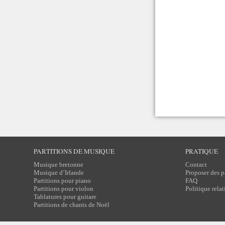
PARTITIONS DE MUSIQUE
PRATIQUE
Musique bretonne
Contact
Musique d’Irlande
Proposer des p
Partitions pour piano
FAQ
Partitions pour violon
Politique rela
Tablatures pour guitare
Partitions de chants de Noël