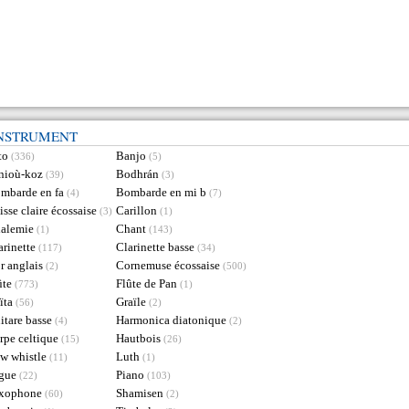
INSTRUMENT
to
Banjo
(336)
(5)
nioù-koz
Bodhrán
(39)
(3)
mbarde en fa
Bombarde en mi b
(4)
(7)
isse claire écossaise
Carillon
(3)
(1)
alemie
Chant
(1)
(143)
arinette
Clarinette basse
(117)
(34)
r anglais
Cornemuse écossaise
(2)
(500)
ûte
Flûte de Pan
(773)
(1)
ïta
Graïle
(56)
(2)
itare basse
Harmonica diatonique
(4)
(2)
rpe celtique
Hautbois
(15)
(26)
w whistle
Luth
(11)
(1)
gue
Piano
(22)
(103)
xophone
Shamisen
(60)
(2)