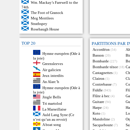
Wm. Mackay’s Farewell to the
74th
The Foot of Granock
Meg Merrilees
Strathspey
Rosehaugh House
TOP 20
PARTITIONS PAR 
Accordéon
Al
(54)
Hymne européen (Ode à
Basson
Bi
(20)
la joie)
Bombarde
Bo
(227)
Greensleeves
Bombarde ténor
Ca
(18)
Air galicien
Castagnettes
Ch
(1)
Jeux interdits
Clairon
Cl
(1)
An Alarc’h
Contrebasse
Co
(7)
Hymne européen (Ode à
Fiddle
Fl
(943)
la joie)
Flûte à bec
Ga
(4)
Jingle Bells
Guitare
Gu
(94)
Tri martolod
Harpe
Ha
(24)
La Marseillaise
Koto
Lo
(1)
Auld Lang Syne (Ce
Mandoline
Or
n’est qu’un au revoir)
(2)
A boat song
Sacqueboute
Sa
(7)